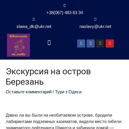
+38(067) 483 63 34
slawa_dk@ukr.net
naslavy@ukr.net
Экскурсия на остров
Березань
Оставьте комментарий
/
Тури з Одеси
Давно ли вы были на необитаемом острове, бродили
лабиринтами подземных казематов, видели место гибели
знаменитого лейтенанта Шмидта и забирали домой —