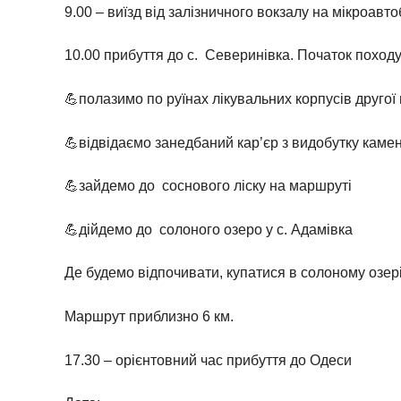
9.00 – виїзд від залізничного вокзалу на мікроавто
10.00 прибуття до с. Северинівка. Початок походу
💪полазимо по руїнах лікувальних корпусів другої 
💪відвідаємо занедбаний кар’єр з видобутку каме
💪зайдемо до соснового ліску на маршруті
💪дійдемо до солоного озеро у с. Адамівка
Де будемо відпочивати, купатися в солоному озері
Маршрут приблизно 6 км.
17.30 – орієнтовний час прибуття до Одеси