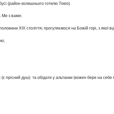
бусі (район колишнього готелю Токіо).
. Ми з вами:
половини ХІХ століття; прогуляємося на Божій горі, з якої 
ню;
 (є прісний душ) та обідати у альтанки (кожен бере на себе 