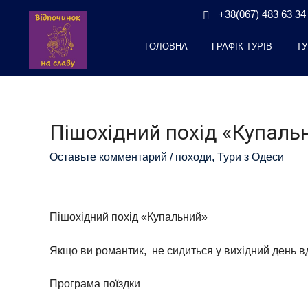
+38(067) 483 63 34
ГОЛОВНА
ГРАФІК ТУРІВ
ТУ
Пішохідний похід «Купаль
Оставьте комментарий
/
походи
,
Тури з Одеси
Пішохідний похід «Купальний»
Якщо ви романтик, не сидиться у вихідний день в
Програма поїздки