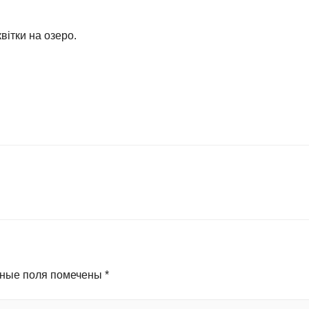
квітки на озеро.
ные поля помечены
*