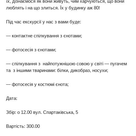
їх, дізнаємося як вони живуть, чим харчуються, що вони
люблять і на що злиться. Їх у будинку аж 80!
Під час екскурсії у нас з вами буде:
— контактне спілкування з єнотами;
— фотосесія з єнотами;
— спілкування з найпотужнішою совою у світі — пугачем
та з іншими тваринами: білки, дикобраз, носухи;
— фотосесія у костюмі єнота;
Дата:
Збір: о 12.00 вул. Спартаківська, 5
Вартість: 300.00