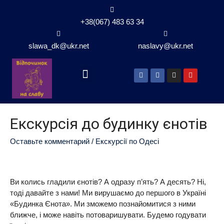
+38(067) 483 63 34
slawa_dk@ukr.net
naslavy@ukr.net
Екскурсія до будинку єнотів
Оставьте комментарий
/
Екскурсії по Одесі
Ви колись гладили єнотів? А одразу п’ять? А десять? Ні,
тоді давайте з нами! Ми вирушаємо до першого в Україні
«Будинка Єнота». Ми зможемо познайомитися з ними
ближче, і може навіть потоваришувати. Будемо годувати