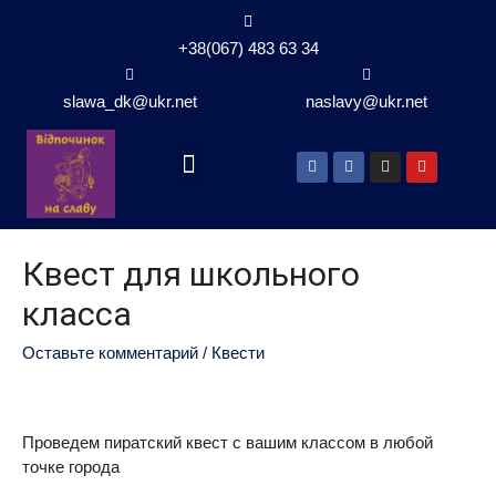
+38(067) 483 63 34
slawa_dk@ukr.net
naslavy@ukr.net
Квест для школьного
класса
Оставьте комментарий
/
Квести
Проведем пиратский квест с вашим классом в любой
точке города